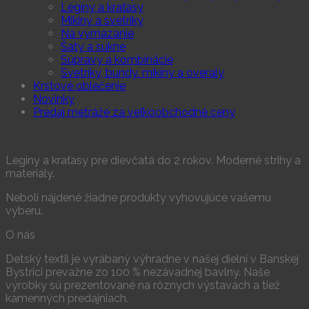
Legíny a kraťasy
Mikiny a svetríky
Na vymazanie
Šaty a sukne
Súpravy a kombinácie
Svetríky, bundy. mikiny a overaly
Krstové oblečenie
Novinky
Predaj metráže za veľkoobchodné ceny
Legíny a kraťasy pre dievčatá do 2 rokov. Moderné strihy a
materiály.
Neboli nájdené žiadne produkty vyhovujúce vašemu
výberu.
O nás
Detský textil je vyrábaný výhradne v našej dielni v Banskej
Bystrici prevažne zo 100 % nezávadnej bavlny. Naše
výrobky sú prezentované na rôznych výstavách a tiež
kamenných predajniach.