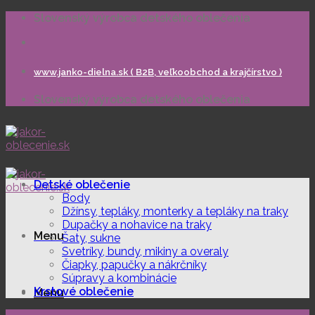
Skip
Slovenský výrobca detského oblečenia
to
content
www.janko-dielna.sk ( B2B, veľkoobchod a krajčírstvo )
Slovenský výrobca detského oblečenia
Detské oblečenie
Body
Džínsy, tepláky, monterky a tepláky na traky
Dupačky a nohavice na traky
Menu
Šaty, sukne
Svetríky, bundy, mikiny a overaly
Čiapky, papučky a nákrčníky
Súpravy a kombinácie
Krstové oblečenie
Menu