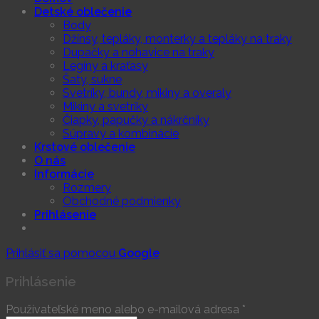
Detské oblečenie
Body
Džínsy, tepláky, monterky a tepláky na traky
Dupačky a nohavice na traky
Legíny a kraťasy
Šaty, sukne
Svetríky, bundy, mikiny a overaly
Mikiny a svetríky
Čiapky, papučky a nákrčníky
Súpravy a kombinácie
Krstové oblečenie
O nás
Informácie
Rozmery
Obchodné podmienky
Prihlásenie
Prihlásiť sa pomocou
Google
Prihlásenie
Používateľské meno alebo e-mailová adresa
*