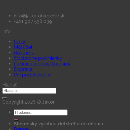
info@jakor-oblecenie.sk
+421 907 538 039
Info
O nás
Môj účet
Rozmery
Obchodné podmienky
Ochrana osobných údajov
Doprava
Pre podnikateľov
Hľadať
Hľadať:
Copyright 2026 ©
Jakor
Hľadať:
Slovenský výrobca detského oblečenia
Domov