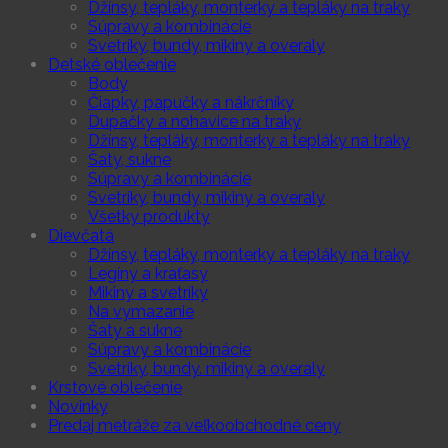
Džínsy, tepláky, monterky a tepláky na traky
Súpravy a kombinácie
Svetríky, bundy, mikiny a overaly
Detské oblečenie
Body
Čiapky, papučky a nákrčníky
Dupačky a nohavice na traky
Džínsy, tepláky, monterky a tepláky na traky
Šaty, sukne
Súpravy a kombinácie
Svetríky, bundy, mikiny a overaly
Všetky produkty
Dievčatá
Džínsy, tepláky, monterky a tepláky na traky
Legíny a kraťasy
Mikiny a svetríky
Na vymazanie
Šaty a sukne
Súpravy a kombinácie
Svetríky, bundy. mikiny a overaly
Krstové oblečenie
Novinky
Predaj metráže za veľkoobchodné ceny