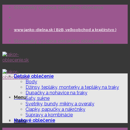
Skip
Slovenský výrobca detského oblečenia
to
content
www.janko-dielna.sk ( B2B, veľkoobchod a krajčírstvo )
Slovenský výrobca detského oblečenia
Detské oblečenie
Body
Džínsy, tepláky, monterky a tepláky na traky
Dupačky a nohavice na traky
Menu
Šaty, sukne
Svetríky, bundy, mikiny a overaly
Čiapky, papučky a nákrčníky
Súpravy a kombinácie
Krstové oblečenie
Menu