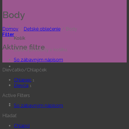
Body
Domov
/
Detské oblečenie
/
Body
Filter
Košík
Aktívne filtre
Žiadne produkty v košíku.
So zábavným nápisom
Dievčatko/Chlapček
Chlapec
1
Dievča
1
Active Filters
So zábavným nápisom
Hľadať
Chlapci