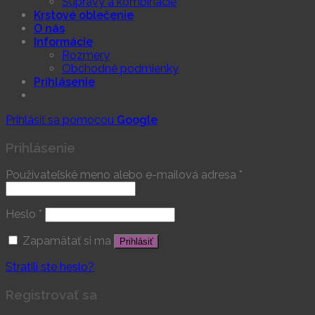
Súpravy a kombinácie
Krstové oblečenie
O nás
Informácie
Rozmery
Obchodné podmienky
Prihlásenie
Prihlásiť sa pomocou
Google
Prihlásenie
Používateľské meno alebo e-mailová adresa
*
Heslo
*
Zapamätať si ma
Prihlásiť
Stratili ste heslo?
Registrovať sa