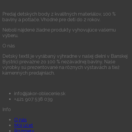
Predaj detských body z kvalitných materiálov, 100 %
bavlny a potlače. Vhodné pre deti do 2 rokov.
Neboli nájdené žiadne produkty vyhovujúce vašemu
výberu.
O nás
Detský textil je vyrábaný výhradne v našej dielni v Banskej
Bystrici prevažne zo 100 % nezávadnej bavlny. Naše
výrobky sú prezentované na rôznych výstavách a tiež
kamenných predajniach.
info@jakor-oblecenie.sk
+421 907 538 039
Info
O nás
Môj účet
Rozmery