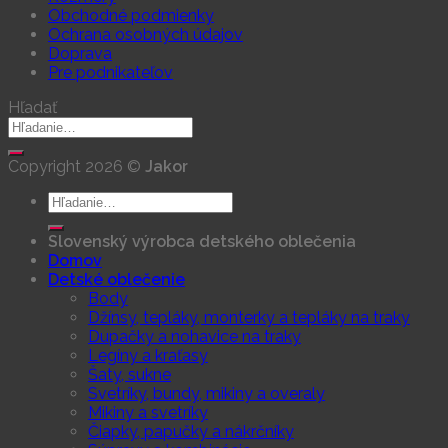
Obchodné podmienky
Ochrana osobných údajov
Doprava
Pre podnikateľov
Hľadať
Hľadať:
Copyright 2026 ©
Jakor
Hľadať:
Slovenský výrobca detského oblečenia
Domov
Detské oblečenie
Body
Džínsy, tepláky, monterky a tepláky na traky
Dupačky a nohavice na traky
Legíny a kraťasy
Šaty, sukne
Svetríky, bundy, mikiny a overaly
Mikiny a svetríky
Čiapky, papučky a nákrčníky