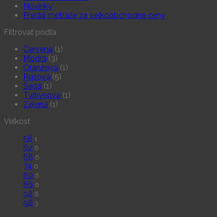
Novinky
Predaj metráže za veľkoobchodné ceny
Filtrovať podľa
Červená
(1)
Modrá
(3)
Oranžová
(1)
Ružová
(5)
Šedá
(1)
Tyrkysová
(1)
Zelená
(1)
Veľkosť
56
1
62
6
68
6
74
6
80
6
86
6
92
6
98
3