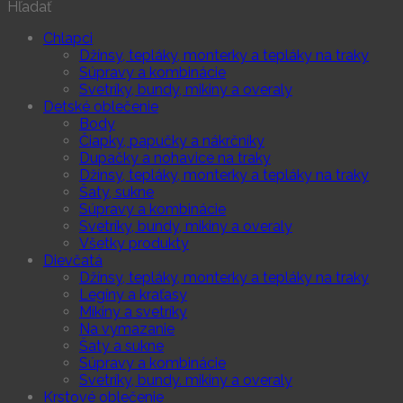
Hľadať
Chlapci
Džínsy, tepláky, monterky a tepláky na traky
Súpravy a kombinácie
Svetríky, bundy, mikiny a overaly
Detské oblečenie
Body
Čiapky, papučky a nákrčníky
Dupačky a nohavice na traky
Džínsy, tepláky, monterky a tepláky na traky
Šaty, sukne
Súpravy a kombinácie
Svetríky, bundy, mikiny a overaly
Všetky produkty
Dievčatá
Džínsy, tepláky, monterky a tepláky na traky
Legíny a kraťasy
Mikiny a svetríky
Na vymazanie
Šaty a sukne
Súpravy a kombinácie
Svetríky, bundy. mikiny a overaly
Krstové oblečenie