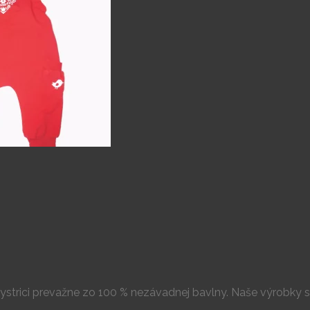
j Bystrici prevažne zo 100 % nezávadnej bavlny. Naše výrobky