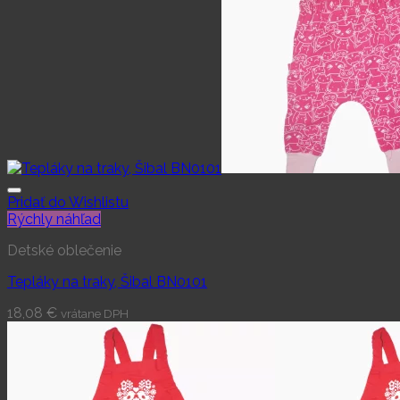
Pridať do Wishlistu
Rýchly náhľad
Detské oblečenie
Tepláky na traky, Šibal BN0101
18,08
€
vrátane DPH