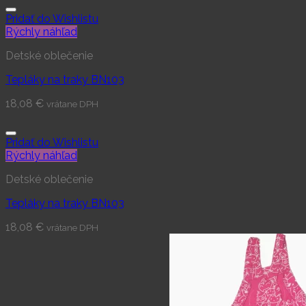
Pridať do Wishlistu
Rýchly náhľad
Detské oblečenie
Tepláky na traky BN103
18,08
€
vrátane DPH
Pridať do Wishlistu
Rýchly náhľad
Detské oblečenie
Tepláky na traky BN103
18,08
€
vrátane DPH