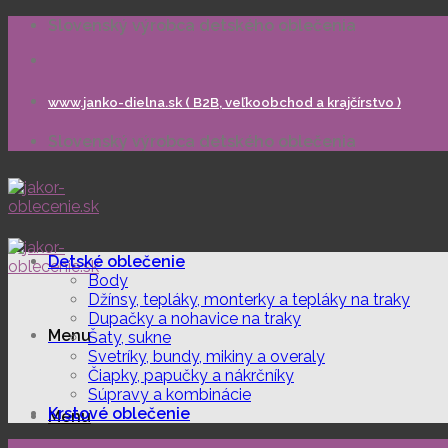
Skip
Slovenský výrobca detského oblečenia
to
content
www.janko-dielna.sk ( B2B, veľkoobchod a krajčírstvo )
Slovenský výrobca detského oblečenia
Detské oblečenie
Body
Džínsy, tepláky, monterky a tepláky na traky
Dupačky a nohavice na traky
Menu
Šaty, sukne
Svetríky, bundy, mikiny a overaly
Čiapky, papučky a nákrčníky
Súpravy a kombinácie
Krstové oblečenie
Menu