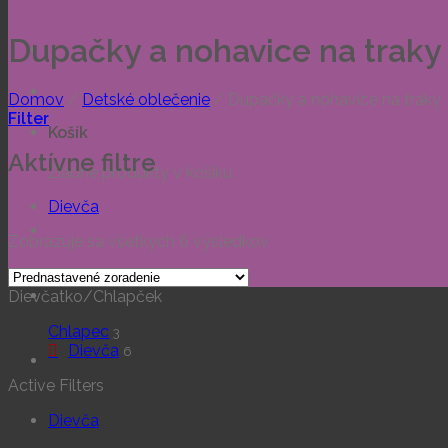
Dupačky a nohavice na traky
Domov
/
Detské oblečenie
/
Dupačky a nohavice na traky
Filter
Košík
Aktívne filtre
Žiadne produkty v košíku.
Dievča
Zobrazuje sa všetkych 6 výsledkov
Dievčatko/Chlapček
Chlapec
3
Dievča
6
Active Filters
Dievča