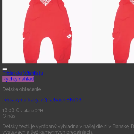
Pridať do Wishlistu
Rýchly náhľad
Detské oblečenie
Tepláky na traky, v 3 farbách BN106
18,08
€
vrátane DPH
O nás
Detský textil je vyrábaný výhradne v našej dielni v Banske
výstavách a tiež kamenných predajniach.