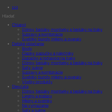
110
Hľadať
Chlapci
Džínsy, tepláky, monterky a tepláky na traky
Súpravy a kombinácie
Svetríky, bundy, mikiny a overaly
Detské oblečenie
Body
Čiapky, papučky a nákrčníky
Dupačky a nohavice na traky
Džínsy, tepláky, monterky a tepláky na traky
Šaty, sukne
Súpravy a kombinácie
Svetríky, bundy, mikiny a overaly
Všetky produkty
Dievčatá
Džínsy, tepláky, monterky a tepláky na traky
Legíny a kraťasy
Mikiny a svetríky
Na vymazanie
Šaty a sukne