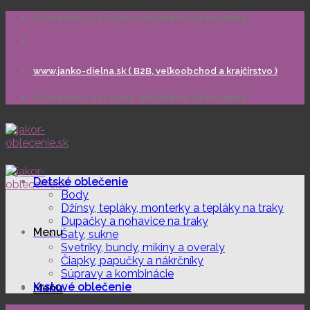
Skip
Slovenský výrobca detského oblečenia
to
content
www.janko-dielna.sk ( B2B, veľkoobchod a krajčírstvo )
Slovenský výrobca detského oblečenia
Detské oblečenie
Body
Džínsy, tepláky, monterky a tepláky na traky
Dupačky a nohavice na traky
Menu
Šaty, sukne
Svetríky, bundy, mikiny a overaly
Čiapky, papučky a nákrčníky
Súpravy a kombinácie
Krstové oblečenie
Menu