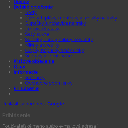
Domov
Detské oblečenie
Body
Džínsy, tepláky, monterky a tepláky na traky
Dupačky a nohavice na traky
Legíny a kraťasy
Šaty, sukne
Svetríky, bundy, mikiny a overaly
Mikiny a svetríky
Čiapky, papučky a nákrčníky
Súpravy a kombinácie
Krstové oblečenie
O nás
Informácie
Rozmery
Obchodné podmienky
Prihlásenie
Prihlásiť sa pomocou
Google
Prihlásenie
Používateľské meno alebo e-mailová adresa
*