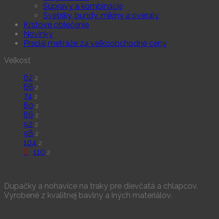
Súpravy a kombinácie
Svetríky, bundy. mikiny a overaly
Krstové oblečenie
Novinky
Predaj metráže za veľkoobchodné ceny
Veľkosť
62
2
68
2
74
2
80
2
86
2
92
2
98
2
104
2
110
2
Dupačky a nohavice na traky pre dievčatá a chlapcov.
Vyrobené z kvalitnej bavlny a iných materiálov.