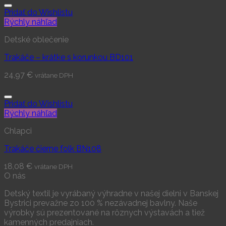
Pridať do Wishlistu
Rýchly náhľad
Detské oblečenie
Trakáče – krátke s korunkou BD101
24,97
€
vrátane DPH
Pridať do Wishlistu
Rýchly náhľad
Chlapci
Trakáče čierne folk BN108
18,08
€
vrátane DPH
O nás
Detský textil je vyrábaný výhradne v našej dielni v Banskej
Bystrici prevažne zo 100 % nezávadnej bavlny. Naše
výrobky sú prezentované na rôznych výstavách a tiež
kamenných predajniach.