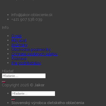
info@jakor-oblecenie.sk
+421 907 538 039
Info
O nás
Môj účet
Rozmery
Obchodné podmienky
Ochrana osobných údajov
Doprava
Pre podnikateľov
Hľadať
Hľadať:
Copyright 2026 ©
Jakor
Hľadať:
Slovenský výrobca detského oblečenia